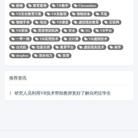
眼镜
教育案例
VR教学
Chromebox
VR安全教育方案
VR实验室
智能设备
耳返
智能手表
电池
VR课堂
虚拟现实教育
互联网
VR英语
英语培训机构
安全
5G
VR平台
一带一路
VR应用技术
云计算
VR虚拟技术
台式机
垃圾分类
教育平台
虚拟现实技术
南孚
dropbox
混合动力
投资
推荐资讯
1
研究人员利用VR技术帮助教师更好了解自闭症学生