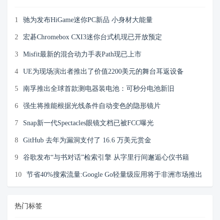
1
驰为发布HiGame迷你PC新品 小身材大能量
2
宏碁Chromebox CXI3迷你台式机现已开放预定
3
Misfit最新的混合动力手表Path现已上市
4
UE为现场演出者推出了价值2200美元的舞台耳返设备
5
南孚推出全球首款测电器装电池：可秒分电池新旧
6
强生将推能根据光线条件自动变色的隐形镜片
7
Snap新一代Spectacles眼镜文档已被FCC曝光
8
GitHub 去年为漏洞支付了 16.6 万美元赏金
9
谷歌发布“与书对话”检索引擎 从字里行间邂逅心仪书籍
10
节省40%搜索流量:Google Go轻量级应用将于非洲市场推出
热门标签