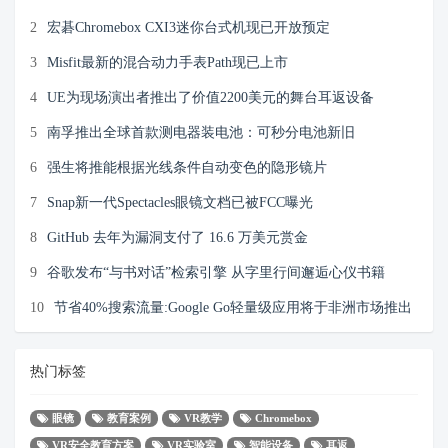
2
宏碁Chromebox CXI3迷你台式机现已开放预定
3
Misfit最新的混合动力手表Path现已上市
4
UE为现场演出者推出了价值2200美元的舞台耳返设备
5
南孚推出全球首款测电器装电池：可秒分电池新旧
6
强生将推能根据光线条件自动变色的隐形镜片
7
Snap新一代Spectacles眼镜文档已被FCC曝光
8
GitHub 去年为漏洞支付了 16.6 万美元赏金
9
谷歌发布“与书对话”检索引擎 从字里行间邂逅心仪书籍
10
节省40%搜索流量:Google Go轻量级应用将于非洲市场推出
热门标签
眼镜
教育案例
VR教学
Chromebox
VR安全教育方案
VR实验室
智能设备
耳返