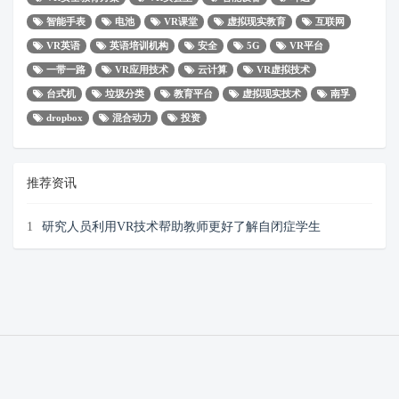
智能手表
电池
VR课堂
虚拟现实教育
互联网
VR英语
英语培训机构
安全
5G
VR平台
一带一路
VR应用技术
云计算
VR虚拟技术
台式机
垃圾分类
教育平台
虚拟现实技术
南孚
dropbox
混合动力
投资
推荐资讯
1
研究人员利用VR技术帮助教师更好了解自闭症学生