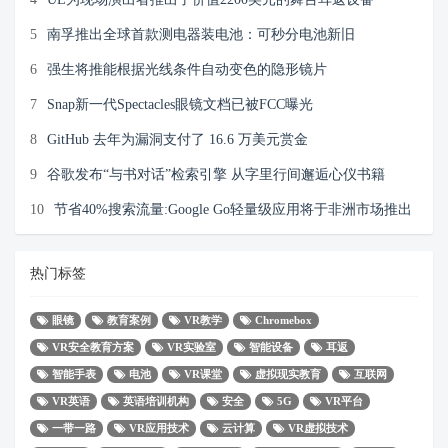
5
南孚推出全球首款测电器装电池：可秒分电池新旧
6
强生将推能根据光线条件自动变色的隐形镜片
7
Snap新一代Spectacles眼镜文档已被FCC曝光
8
GitHub 去年为漏洞支付了 16.6 万美元赏金
9
谷歌发布“与书对话”检索引擎 从字里行间邂逅心仪书籍
10
节省40%搜索流量:Google Go轻量级应用将于非洲市场推出
热门标签
眼镜
教育案例
VR教学
Chromebox
VR安全教育方案
VR实验室
智能设备
耳返
智能手表
电池
VR课堂
虚拟现实教育
互联网
VR英语
英语培训机构
安全
5G
VR平台
一带一路
VR应用技术
云计算
VR虚拟技术