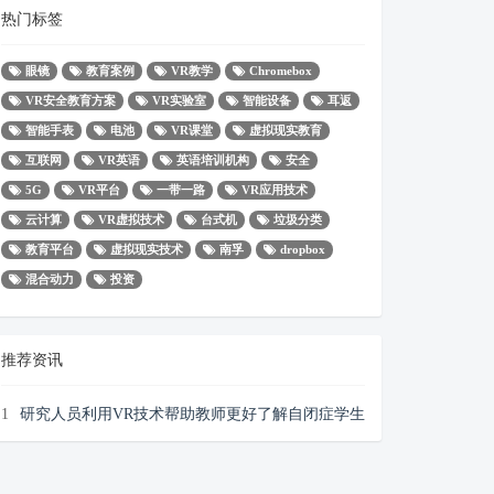
热门标签
眼镜
教育案例
VR教学
Chromebox
VR安全教育方案
VR实验室
智能设备
耳返
智能手表
电池
VR课堂
虚拟现实教育
互联网
VR英语
英语培训机构
安全
5G
VR平台
一带一路
VR应用技术
云计算
VR虚拟技术
台式机
垃圾分类
教育平台
虚拟现实技术
南孚
dropbox
混合动力
投资
推荐资讯
1
研究人员利用VR技术帮助教师更好了解自闭症学生