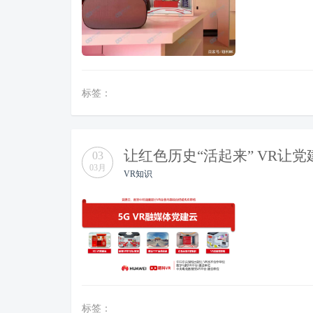
标签：
让红色历史“活起来” VR让
03
03月
VR知识
标签：