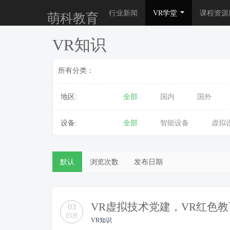
行业新闻
VR学堂
课程资源
萌科教育
VR知识
所有分类：
地区:
全部
国内
国外
设备:
全部
智能设备
虚拟
默认
浏览次数
发布日期
VR虚拟技术党建，VR红色
03
03月
VR知识