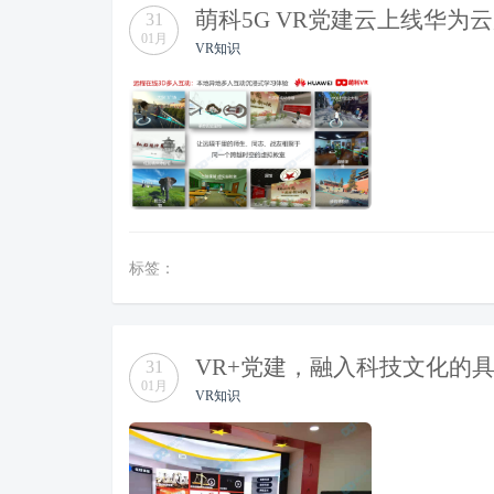
萌科5G VR党建云上线华为
31
01月
VR知识
标签：
VR+党建，融入科技文化的
31
01月
VR知识