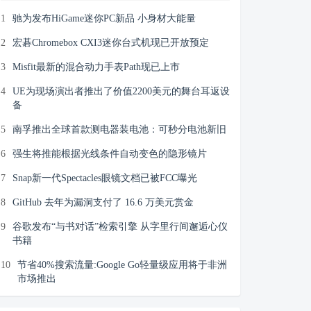
1
驰为发布HiGame迷你PC新品 小身材大能量
2
宏碁Chromebox CXI3迷你台式机现已开放预定
3
Misfit最新的混合动力手表Path现已上市
4
UE为现场演出者推出了价值2200美元的舞台耳返设
备
5
南孚推出全球首款测电器装电池：可秒分电池新旧
6
强生将推能根据光线条件自动变色的隐形镜片
7
Snap新一代Spectacles眼镜文档已被FCC曝光
8
GitHub 去年为漏洞支付了 16.6 万美元赏金
9
谷歌发布“与书对话”检索引擎 从字里行间邂逅心仪
书籍
10
节省40%搜索流量:Google Go轻量级应用将于非洲
市场推出