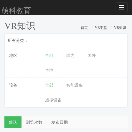
Toggl
萌科教育
naviga
VR知识
首页
VR学堂
VR知识
所有分类：
地区:
全部
国内
国外
本地
设备:
全部
智能设备
虚拟设备
默认
浏览次数
发布日期