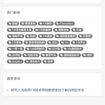
热门标签
眼镜
教育案例
VR教学
Chromebox
VR安全教育方案
VR实验室
智能设备
耳返
智能手表
电池
VR课堂
虚拟现实教育
互联网
VR英语
英语培训机构
安全
5G
VR平台
一带一路
VR应用技术
云计算
VR虚拟技术
台式机
垃圾分类
教育平台
虚拟现实技术
南孚
dropbox
混合动力
投资
推荐资讯
1
研究人员利用VR技术帮助教师更好了解自闭症学生