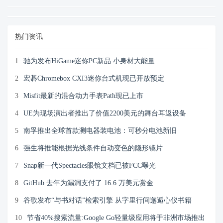
热门资讯
1
驰为发布HiGame迷你PC新品 小身材大能量
2
宏碁Chromebox CXI3迷你台式机现已开放预定
3
Misfit最新的混合动力手表Path现已上市
4
UE为现场演出者推出了价值2200美元的舞台耳返设备
5
南孚推出全球首款测电器装电池：可秒分电池新旧
6
强生将推能根据光线条件自动变色的隐形镜片
7
Snap新一代Spectacles眼镜文档已被FCC曝光
8
GitHub 去年为漏洞支付了 16.6 万美元赏金
9
谷歌发布“与书对话”检索引擎 从字里行间邂逅心仪书籍
10
节省40%搜索流量:Google Go轻量级应用将于非洲市场推出